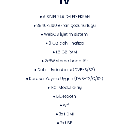
TV
A SINIFI 16:9 D-LED EKRAN
3840x2160 ekran çözünürlüğü
WebOS İşletim sistemi
8 GB dahili hafıza
1.5 GB RAM
2x8W stereo hoparlör
Dahili Uydu Alıcısı (DVB-S/S2)
Karasal Yayına Uygun (DVB-T2/C/S2)
1xCI Modül Girişi
Bluetooth
Wifi
3x HDMI
2x USB