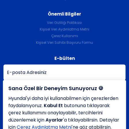
Önemli Bilgiler
Veri Gizliliği Politikası
Kişisel Veri Aydınlatma Metni
Çerez Kullanımı
Kişisel Veri Sahibi Başvuru Formu
E-bülten
Sana Özel Bir Deneyim Sunuyoruz 🍪
Kaydet
Bizi Takip Edin
Bizi Takip Edin
Hyundai'yi daha iyi kullanabilmen için çerezlerden
faydalanıyoruz.
Kabul Et
butonuna tıklayarak
çerez kullanımını onaylayabilir, tercihlerini
444 23 30
düzenlemek için
Ayarlar
'a tıklayabilirsin. Detaylar
için
Çerez Aydınlatma Metni
'ne göz atabilirsin.